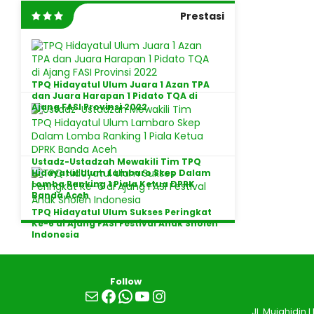
Prestasi
TPQ Hidayatul Ulum Juara 1 Azan TPA
dan Juara Harapan 1 Pidato TQA di
Ajang FASI Provinsi 2022
Ustadz-Ustadzah Mewakili Tim TPQ
Hidayatul Ulum Lambaro Skep Dalam
Lomba Ranking 1 Piala Ketua DPRK
Banda Aceh
TPQ Hidayatul Ulum Sukses Peringkat
Ke-6 di Ajang FASI Festival Anak Sholeh
Indonesia
Follow
Mail
Facebook
WhatsApp
YouTube
Instagram
Jl. Mujahidin