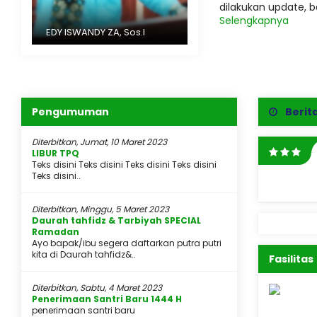
dilakukan update, b
Selengkapnya
EDY ISWANDY ZA, Sos.I
Pengumuman
Berit
Diterbitkan, Jumat, 10 Maret 2023
LIBUR TPQ
Teks disini Teks disini Teks disini Teks disini
Teks disini..
Diterbitkan, Minggu, 5 Maret 2023
Daurah tahfidz & Tarbiyah SPECIAL
Ramadan
Ayo bapak/ibu segera daftarkan putra putri
kita di Daurah tahfidz&..
Fasilitas
Diterbitkan, Sabtu, 4 Maret 2023
Penerimaan Santri Baru 1444 H
penerimaan santri baru