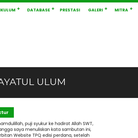
IKULUM
DATABASE
PRESTASI
GALERI
MITRA
AYATUL ULUM
ktur
amdulillah, puji syukur ke hadirat Allah SWT,
bangga saya menuliskan kata sambutan ini,
bitan Website TPQ edisi perdana, setelah