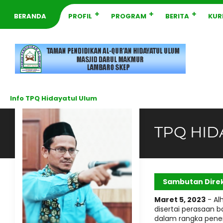
BERANDA
PROFIL
PROGRAM
BERITA
KUR
Info TPQ Hidayatul Ulum
TPQ HID
Sambutan Dire
Maret 5, 2023
- Alh
disertai perasaan 
dalam rangka pener