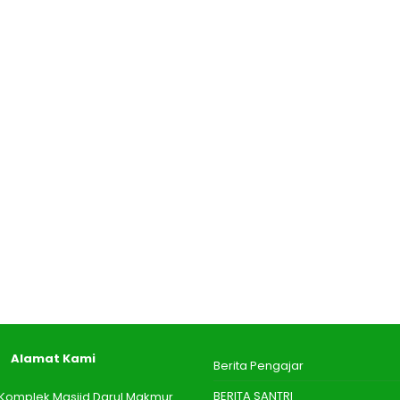
Alamat Kami
Berita Pengajar
BERITA SANTRI
 I Komplek Masjid Darul Makmur