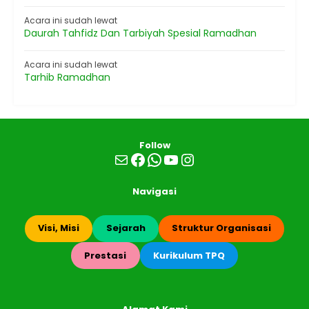
Acara ini sudah lewat
Daurah Tahfidz Dan Tarbiyah Spesial Ramadhan
Acara ini sudah lewat
Tarhib Ramadhan
Follow
Mail
Facebook
WhatsApp
YouTube
Instagram
Navigasi
Visi, Misi
Sejarah
Struktur Organisasi
Prestasi
Kurikulum TPQ