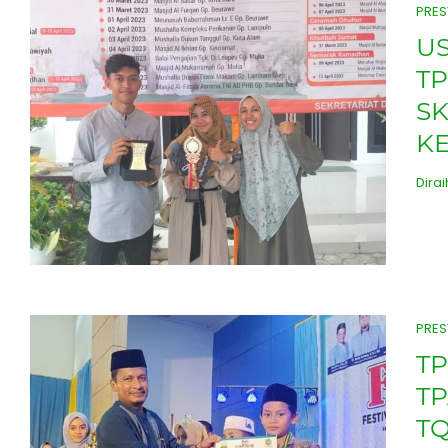
PRES
US
T
SK
K
Dirai
PRES
TP
TP
TQ