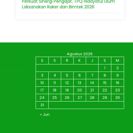
Perkuat Sinergi Pengajar, TPQ Hidayatul Ulum
Laksanakan Raker dan Bimtek 2026
Agustus 2026
S
S
R
K
J
S
M
1
2
3
4
5
6
7
8
9
10
11
12
13
14
15
16
17
18
19
20
21
22
23
24
25
26
27
28
29
30
31
« Jun