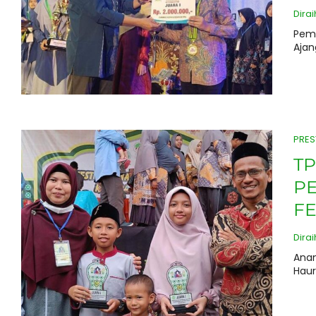
Dirai
Peme
Ajan
PRES
TP
PE
FE
Dirai
Anan
Haur