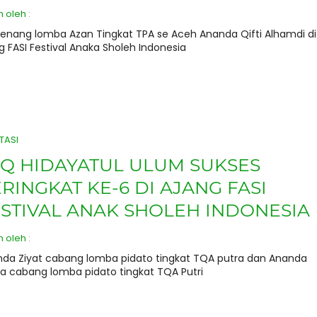
h oleh
:
nang lomba Azan Tingkat TPA se Aceh Ananda Qifti Alhamdi di
g FASI Festival Anaka Sholeh Indonesia
TASI
Q HIDAYATUL ULUM SUKSES
RINGKAT KE-6 DI AJANG FASI
STIVAL ANAK SHOLEH INDONESIA
h oleh
:
da Ziyat cabang lomba pidato tingkat TQA putra dan Ananda
a cabang lomba pidato tingkat TQA Putri