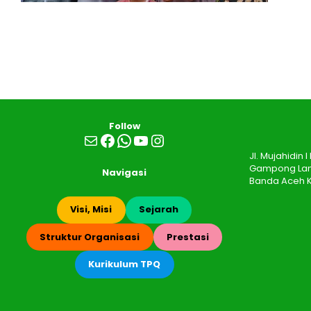
Follow
Mail
Facebook
WhatsApp
YouTube
Instagram
Jl. Mujahidin
Gampong Lamb
Navigasi
Banda Aceh K
Visi, Misi
Sejarah
Struktur Organisasi
Prestasi
Kurikulum TPQ