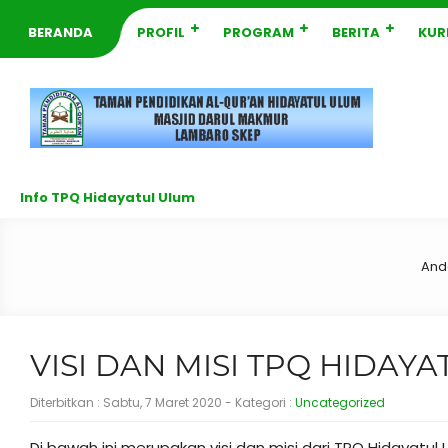
BERANDA
PROFIL
PROGRAM
BERITA
KUR
Info TPQ Hidayatul Ulum
And
VISI DAN MISI TPQ HIDAY
Diterbitkan :
Sabtu, 7 Maret 2020
- Kategori :
Uncategorized
Di bawah ini merupakan visi dan misi dari TPQ Hidaya