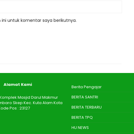
ini untuk komentar saya berikutnya.
Alamat Kami
Berita Pengajar
BERITA SANTRI
 I Komplek Masjid Darul Makmur
aro Skep Kec. Kuta Alam Kota
BERITA TERBARU
ode Pos : 23127
BERITA TPQ
HU NEWS