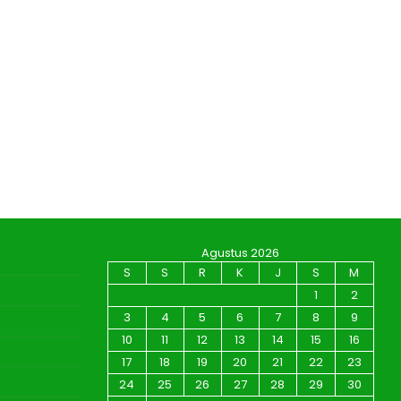
Agustus 2026
S
S
R
K
J
S
M
1
2
3
4
5
6
7
8
9
10
11
12
13
14
15
16
17
18
19
20
21
22
23
24
25
26
27
28
29
30