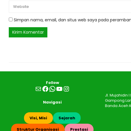
Simpan nama, email, dan situs web saya pada peramban 
Follow
Mail
Facebook
WhatsApp
YouTube
Instagram
Jl. Mujahidin
Gampong Lamb
Navigasi
Banda Aceh K
Visi, Misi
Sejarah
Struktur Organisasi
Prestasi