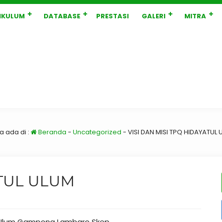
IKULUM
DATABASE
PRESTASI
GALERI
MITRA
a ada di :
Beranda
-
Uncategorized
-
VISI DAN MISI TPQ HIDAYATUL 
ATUL ULUM
tul Ulum Gampong Lambaro Skep