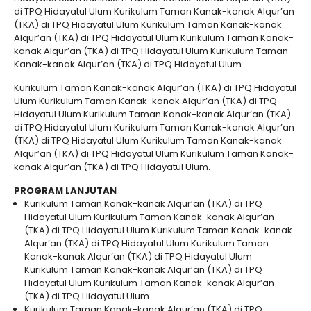
di TPQ Hidayatul Ulum Kurikulum Taman Kanak-kanak Alqur’an
(TKA) di TPQ Hidayatul Ulum Kurikulum Taman Kanak-kanak
Alqur’an (TKA) di TPQ Hidayatul Ulum Kurikulum Taman Kanak-
kanak Alqur’an (TKA) di TPQ Hidayatul Ulum Kurikulum Taman
Kanak-kanak Alqur’an (TKA) di TPQ Hidayatul Ulum.
Kurikulum Taman Kanak-kanak Alqur’an (TKA) di TPQ Hidayatul
Ulum Kurikulum Taman Kanak-kanak Alqur’an (TKA) di TPQ
Hidayatul Ulum Kurikulum Taman Kanak-kanak Alqur’an (TKA)
di TPQ Hidayatul Ulum Kurikulum Taman Kanak-kanak Alqur’an
(TKA) di TPQ Hidayatul Ulum Kurikulum Taman Kanak-kanak
Alqur’an (TKA) di TPQ Hidayatul Ulum Kurikulum Taman Kanak-
kanak Alqur’an (TKA) di TPQ Hidayatul Ulum.
PROGRAM LANJUTAN
Kurikulum Taman Kanak-kanak Alqur’an (TKA) di TPQ
Hidayatul Ulum Kurikulum Taman Kanak-kanak Alqur’an
(TKA) di TPQ Hidayatul Ulum Kurikulum Taman Kanak-kanak
Alqur’an (TKA) di TPQ Hidayatul Ulum Kurikulum Taman
Kanak-kanak Alqur’an (TKA) di TPQ Hidayatul Ulum
Kurikulum Taman Kanak-kanak Alqur’an (TKA) di TPQ
Hidayatul Ulum Kurikulum Taman Kanak-kanak Alqur’an
(TKA) di TPQ Hidayatul Ulum.
Kurikulum Taman Kanak-kanak Alqur’an (TKA) di TPQ