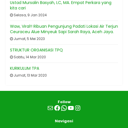
Ustad Mursalin Basyah, LC, MA. Empat Perkara yang
kita cari
Selasa, 9 Jan 2024
Waw, Viral!! Ribuan Pengunjung Padati Lokasi Air Terjun
Ceuraceu Alue Minyeuk Sapi Sarah Raya, Aceh Jaya.
Jumat, 5 Mei 2023
STRUKTUR ORGANISASI TPQ
Sabtu, 14 Mar 2020
KURIKULUM TPA
Jumat, 13 Mar 2020
Follow
Mail
Facebook
WhatsApp
YouTube
Instagram
Navigasi