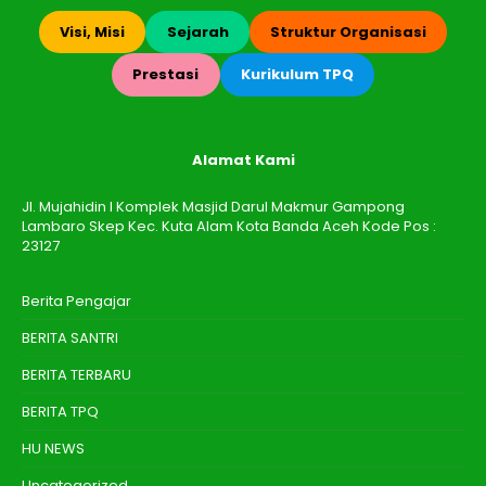
Visi, Misi
Sejarah
Struktur Organisasi
Prestasi
Kurikulum TPQ
Alamat Kami
Jl. Mujahidin I Komplek Masjid Darul Makmur Gampong
Lambaro Skep Kec. Kuta Alam Kota Banda Aceh Kode Pos :
23127
Berita Pengajar
BERITA SANTRI
BERITA TERBARU
BERITA TPQ
HU NEWS
Uncategorized