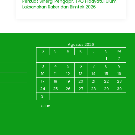
Perkuat Sinergi Pengajar, TPQ Hidayatul Ulum
Laksanakan Raker dan Bimtek 2026
Agustus 2026
S
S
R
K
J
S
M
1
2
3
4
5
6
7
8
9
10
11
12
13
14
15
16
17
18
19
20
21
22
23
24
25
26
27
28
29
30
31
« Jun