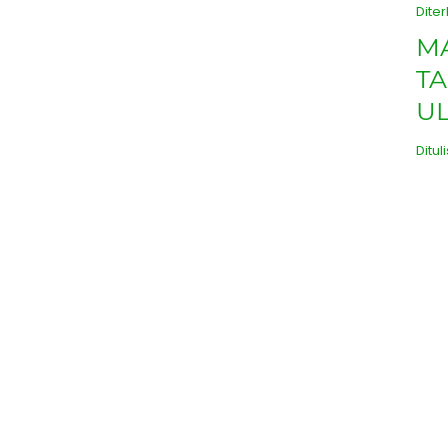
Diter
MA
TA
U
Ditul