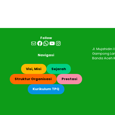
Follow
Mail
Facebook
WhatsApp
YouTube
Instagram
Jl. Mujahidin
Gampong Lamb
Navigasi
Banda Aceh K
Visi, Misi
Sejarah
Struktur Organisasi
Prestasi
Kurikulum TPQ