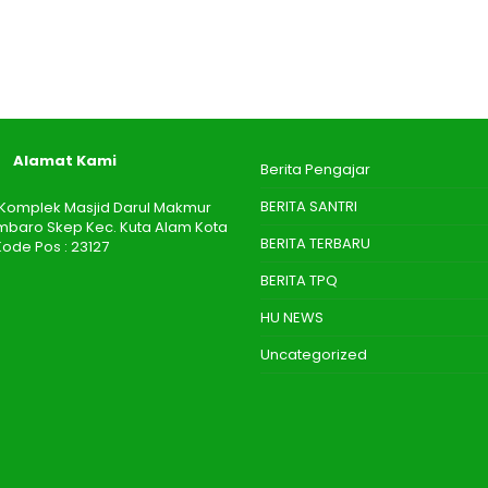
Alamat Kami
Berita Pengajar
BERITA SANTRI
 I Komplek Masjid Darul Makmur
aro Skep Kec. Kuta Alam Kota
BERITA TERBARU
ode Pos : 23127
BERITA TPQ
HU NEWS
Uncategorized