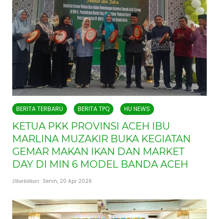
BERITA TERBARU
BERITA TPQ
HU NEWS
KETUA PKK PROVINSI ACEH IBU
MARLINA MUZAKIR BUKA KEGIATAN
GEMAR MAKAN IKAN DAN MARKET
DAY DI MIN 6 MODEL BANDA ACEH
Diterbitkan
: Senin, 20 Apr 2026