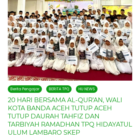
Berita Pengajar
BERITA TPQ
HU NEWS
20 HARI BERSAMA AL-QUR’AN, WALI
KOTA BANDA ACEH TUTUP ACEH
TUTUP DAURAH TAHFIZ DAN
TARBIYAH RAMADHAN TPQ HIDAYATUL
ULUM LAMBARO SKEP