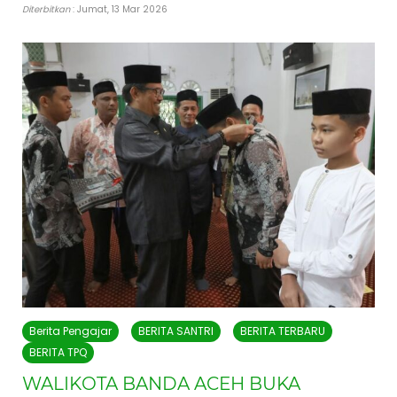
Diterbitkan
: Jumat, 13 Mar 2026
Berita Pengajar
BERITA SANTRI
BERITA TERBARU
BERITA TPQ
WALIKOTA BANDA ACEH BUKA