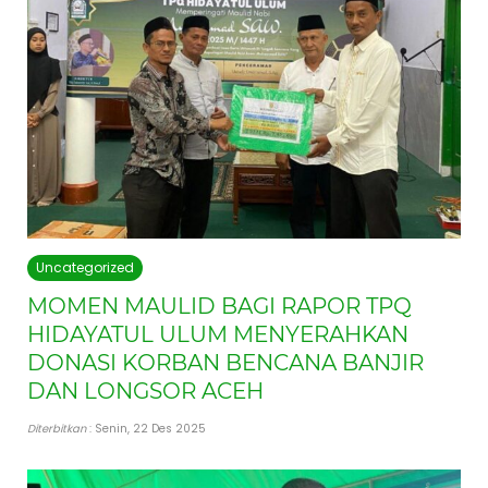
Uncategorized
MOMEN MAULID BAGI RAPOR TPQ
HIDAYATUL ULUM MENYERAHKAN
DONASI KORBAN BENCANA BANJIR
DAN LONGSOR ACEH
Diterbitkan
: Senin, 22 Des 2025