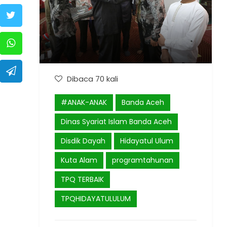
Dibaca 70 kali
#ANAK-ANAK
Banda Aceh
Dinas Syariat Islam Banda Aceh
Disdik Dayah
Hidayatul Ulum
Kuta Alam
programtahunan
TPQ TERBAIK
TPQHIDAYATULULUM