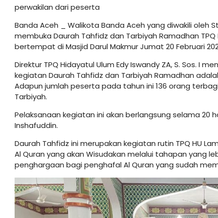
perwakilan dari peserta
Banda Aceh _ Walikota Banda Aceh yang diwakili oleh S
membuka Daurah Tahfidz dan Tarbiyah Ramadhan TPQ 
bertempat di Masjid Darul Makmur Jumat 20 Februari 20
Direktur TPQ Hidayatul Ulum Edy Iswandy ZA, S. Sos. 
kegiatan Daurah Tahfidz dan Tarbiyah Ramadhan adalah
Adapun jumlah peserta pada tahun ini 136 orang terbag
Tarbiyah.
Pelaksanaan kegiatan ini akan berlangsung selama 20 
Inshafuddin.
Daurah Tahfidz ini merupakan kegiatan rutin TPQ HU La
Al Quran yang akan Wisudakan melalui tahapan yang leb
penghargaan bagi penghafal Al Quran yang sudah memas