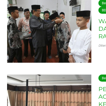
Be
BE
W
DA
R
Dite
Be
P
A
K