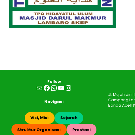
Follow
Mail
Facebook
WhatsApp
YouTube
Instagram
Jl. Mujahidin
Gampong Lamb
Navigasi
Banda Aceh K
Visi, Misi
Sejarah
Struktur Organisasi
Prestasi