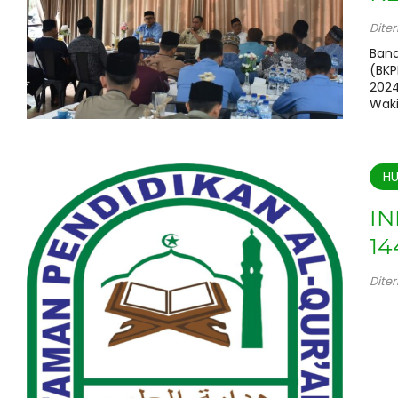
Dite
Band
(BKP
2024
Waki
H
IN
14
Dite