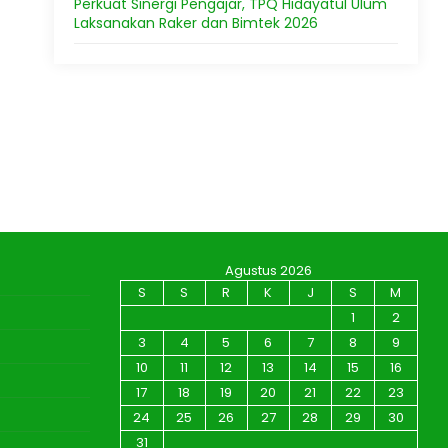
Perkuat Sinergi Pengajar, TPQ Hidayatul Ulum
Laksanakan Raker dan Bimtek 2026
Agustus 2026
S
S
R
K
J
S
M
1
2
3
4
5
6
7
8
9
10
11
12
13
14
15
16
17
18
19
20
21
22
23
24
25
26
27
28
29
30
31