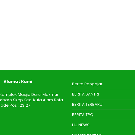
Alamat Kami
Berita Pengajar
BERITA SANTRI
 I Komplek Masjid Darul Makmur
aro Skep Kec. Kuta Alam Kota
BERITA TERBARU
ode Pos : 23127
BERITA TPQ
HU NEWS