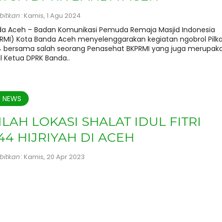
rbitkan
: Kamis, 1 Agu 2024
a Aceh – Badan Komunikasi Pemuda Remaja Masjid Indonesia
RMI) Kota Banda Aceh menyelenggarakan kegiatan ngobrol Pilk
 bersama salah seorang Penasehat BKPRMI yang juga merupak
l Ketua DPRK Banda..
U NEWS
ILAH LOKASI SHALAT IDUL FITRI
44 HIJRIYAH DI ACEH
rbitkan
: Kamis, 20 Apr 2023