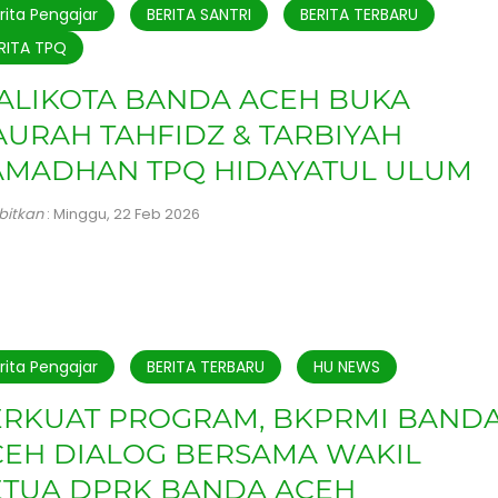
rita Pengajar
BERITA SANTRI
BERITA TERBARU
RITA TPQ
ALIKOTA BANDA ACEH BUKA
URAH TAHFIDZ & TARBIYAH
AMADHAN TPQ HIDAYATUL ULUM
rbitkan
: Minggu, 22 Feb 2026
rita Pengajar
BERITA TERBARU
HU NEWS
ERKUAT PROGRAM, BKPRMI BAND
CEH DIALOG BERSAMA WAKIL
ETUA DPRK BANDA ACEH