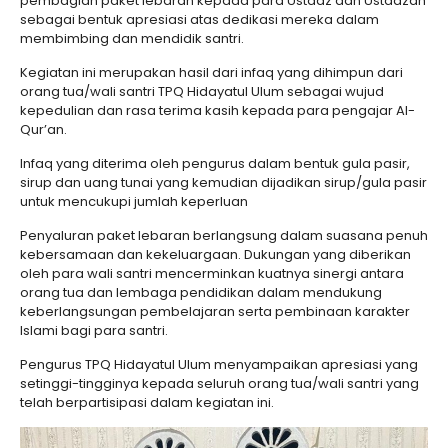
pembagian paket lebaran kepada para Ustadz dan Ustadzah
sebagai bentuk apresiasi atas dedikasi mereka dalam
membimbing dan mendidik santri.
Kegiatan ini merupakan hasil dari infaq yang dihimpun dari
orang tua/wali santri TPQ Hidayatul Ulum sebagai wujud
kepedulian dan rasa terima kasih kepada para pengajar Al-
Qur’an.
Infaq yang diterima oleh pengurus dalam bentuk gula pasir,
sirup dan uang tunai yang kemudian dijadikan sirup/gula pasir
untuk mencukupi jumlah keperluan
Penyaluran paket lebaran berlangsung dalam suasana penuh
kebersamaan dan kekeluargaan. Dukungan yang diberikan
oleh para wali santri mencerminkan kuatnya sinergi antara
orang tua dan lembaga pendidikan dalam mendukung
keberlangsungan pembelajaran serta pembinaan karakter
Islami bagi para santri.
Pengurus TPQ Hidayatul Ulum menyampaikan apresiasi yang
setinggi-tingginya kepada seluruh orang tua/wali santri yang
telah berpartisipasi dalam kegiatan ini.