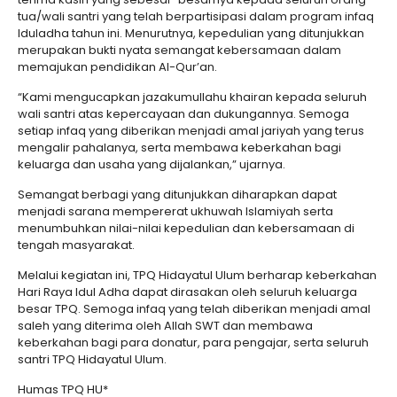
tua/wali santri yang telah berpartisipasi dalam program infaq
Iduladha tahun ini. Menurutnya, kepedulian yang ditunjukkan
merupakan bukti nyata semangat kebersamaan dalam
memajukan pendidikan Al-Qur’an.
“Kami mengucapkan jazakumullahu khairan kepada seluruh
wali santri atas kepercayaan dan dukungannya. Semoga
setiap infaq yang diberikan menjadi amal jariyah yang terus
mengalir pahalanya, serta membawa keberkahan bagi
keluarga dan usaha yang dijalankan,” ujarnya.
Semangat berbagi yang ditunjukkan diharapkan dapat
menjadi sarana mempererat ukhuwah Islamiyah serta
menumbuhkan nilai-nilai kepedulian dan kebersamaan di
tengah masyarakat.
Melalui kegiatan ini, TPQ Hidayatul Ulum berharap keberkahan
Hari Raya Idul Adha dapat dirasakan oleh seluruh keluarga
besar TPQ. Semoga infaq yang telah diberikan menjadi amal
saleh yang diterima oleh Allah SWT dan membawa
keberkahan bagi para donatur, para pengajar, serta seluruh
santri TPQ Hidayatul Ulum.
Humas TPQ HU*