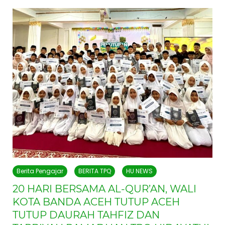
Berita Pengajar
BERITA TPQ
HU NEWS
20 HARI BERSAMA AL-QUR’AN, WALI
KOTA BANDA ACEH TUTUP ACEH
TUTUP DAURAH TAHFIZ DAN