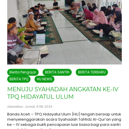
Berita Pengajar
BERITA SANTRI
BERITA TERBARU
BERITA TPQ
HU NEWS
MENUJU SYAHADAH ANGKATAN KE-IV
TPQ HIDAYATUL ULUM
Diterbitkan
: Jumat, 4 Okt 2024
Banda Aceh – TPQ Hidayatul Ulum (HU) tengah bersiap untuk
menyelenggarakan acara Syahadah Tahfidz Al-Qur’an yang
ke – IV sebagai bukti pencapaian luar biasa bagi para santri