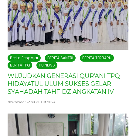
Berita Pengajar
BERITA SANTRI
BERITA TERBARU
BERITA TPQ
HU NEWS
WUJUDKAN GENERASI QUR’ANI TPQ
HIDAYATUL ULUM SUKSES GELAR
SYAHADAH TAHFIDZ ANGKATAN IV
Diterbitkan
: Rabu, 30 Okt 2024