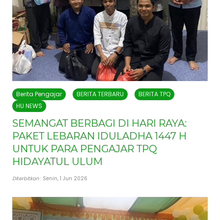
Berita Pengajar
BERITA TERBARU
BERITA TPQ
HU NEWS
SEMANGAT BERBAGI DI HARI RAYA:
PAKET LEBARAN IDULADHA 1447 H
UNTUK PARA PENGAJAR TPQ
HIDAYATUL ULUM
Diterbitkan
: Senin, 1 Jun 2026