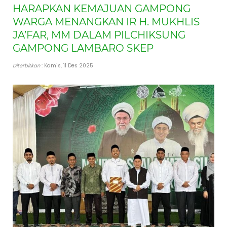
HARAPKAN KEMAJUAN GAMPONG
WARGA MENANGKAN IR H. MUKHLIS
JA’FAR, MM DALAM PILCHIKSUNG
GAMPONG LAMBARO SKEP
Diterbitkan
: Kamis, 11 Des 2025