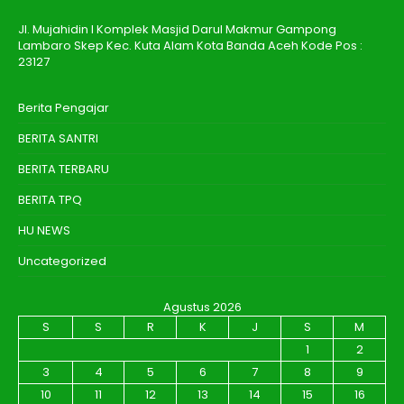
Jl. Mujahidin I Komplek Masjid Darul Makmur Gampong
Lambaro Skep Kec. Kuta Alam Kota Banda Aceh Kode Pos :
23127
Berita Pengajar
BERITA SANTRI
BERITA TERBARU
BERITA TPQ
HU NEWS
Uncategorized
Agustus 2026
S
S
R
K
J
S
M
1
2
3
4
5
6
7
8
9
10
11
12
13
14
15
16