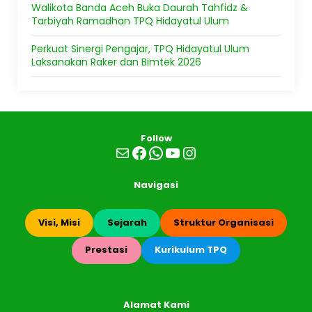
Walikota Banda Aceh Buka Daurah Tahfidz &
Tarbiyah Ramadhan TPQ Hidayatul Ulum
Perkuat Sinergi Pengajar, TPQ Hidayatul Ulum
Laksanakan Raker dan Bimtek 2026
Follow
Mail
Facebook
WhatsApp
YouTube
Instagram
Navigasi
Visi, Misi
Sejarah
Struktur Organisasi
Prestasi
Kurikulum TPQ
Alamat Kami