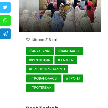
Dibaca 318 kali
#ANAK-ANAK
#BANDAACEH
#PENDIDIKAN
#TAHFIDZ
#TAHFIDZBANDAACEH
#TPQBANDAACEH
#TPQHU
#TPQTERBAIK