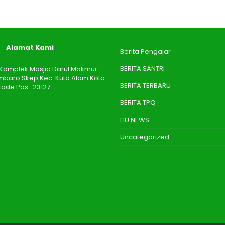
Alamat Kami
Berita Pengajar
BERITA SANTRI
 I Komplek Masjid Darul Makmur
aro Skep Kec. Kuta Alam Kota
BERITA TERBARU
ode Pos : 23127
BERITA TPQ
HU NEWS
Uncategorized