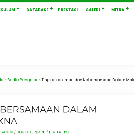
IKULUM
DATABASE
PRESTASI
GALERI
MITRA
da
-
Berita Pengajar
-
Tingkatkan Iman dan Kebersamaan Dalam Mal
KEBERSAMAAN DALAM
KNA
 SANTRI
/
BERITA TERBARU
/
BERITA TPQ