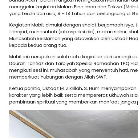
menggelar kegiatan Malam Bina Iman dan Takwa (Mabit) p
yang terdiri dari usia, 9 – 14 tahun dan berlangsung di
Kegiatan Mabit dimulai dengan shalat berjamaah isya, tar
tahajud, muhasabah (introspeksi diri), makan sahur, sh
Muhasabah keislaman yang dibawakan oleh Ustadz Had
kepada kedua orang tua.
Mabit ini merupakan salah satu kegiatan dari serangka
Daurah Tahfidz dan Tarbiyah Spesial Ramadhan TPQ Hid
mengikuti sesi ini, muhasabah yang menyentuh hati, m
memperkuat hubungan dengan Allah SWT.
Ketua panitia, Ustadz M. Zikrillah, S. Hum menyampaika
karakter yang lebih baik serta mempererat ukhuwah Isl
pembinaan spiritual yang memberikan manfaat jangka p