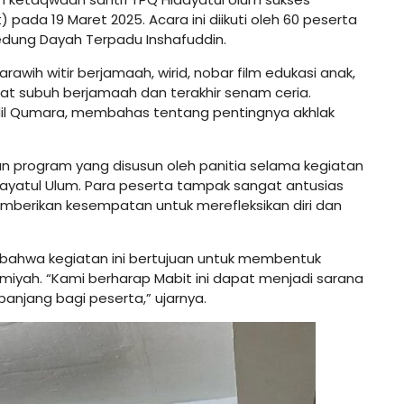
ada 19 Maret 2025. Acara ini diikuti oleh 60 peserta
 Gedung Dayah Terpadu Inshafuddin.
awih witir berjamaah, wirid, nobar film edukasi anak,
alat subuh berjamaah dan terakhir senam ceria.
il Qumara, membahas tentang pentingnya akhlak
ian program yang disusun oleh panitia selama kegiatan
ayatul Ulum. Para peserta tampak sangat antusias
emberikan kesempatan untuk merefleksikan diri dan
n bahwa kegiatan ini bertujuan untuk membentuk
amiyah. “Kami berharap Mabit ini dapat menjadi sarana
anjang bagi peserta,” ujarnya.