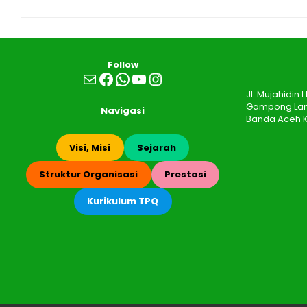
Follow
Mail
Facebook
WhatsApp
YouTube
Instagram
Jl. Mujahidin
Gampong Lamb
Navigasi
Banda Aceh K
Visi, Misi
Sejarah
Struktur Organisasi
Prestasi
Kurikulum TPQ