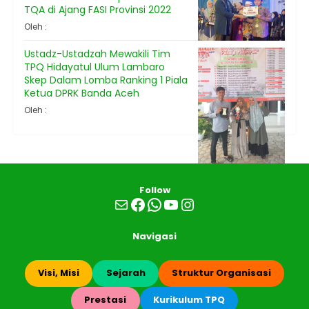
TQA di Ajang FASI Provinsi 2022
Oleh :
Ustadz-Ustadzah Mewakili Tim
TPQ Hidayatul Ulum Lambaro
Skep Dalam Lomba Ranking 1 Piala
Ketua DPRK Banda Aceh
Oleh :
Follow
Mail
Facebook
WhatsApp
YouTube
Instagram
Navigasi
Visi, Misi
Sejarah
Struktur Organisasi
Prestasi
Kurikulum TPQ