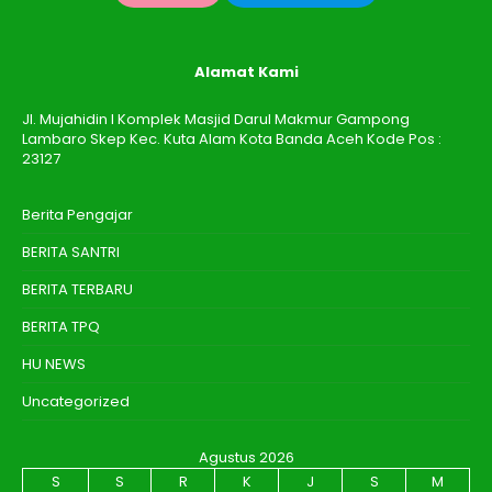
Alamat Kami
Jl. Mujahidin I Komplek Masjid Darul Makmur Gampong
Lambaro Skep Kec. Kuta Alam Kota Banda Aceh Kode Pos :
23127
Berita Pengajar
BERITA SANTRI
BERITA TERBARU
BERITA TPQ
HU NEWS
Uncategorized
Agustus 2026
S
S
R
K
J
S
M