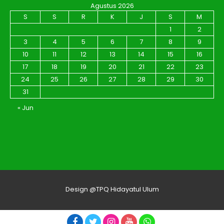
Agustus 2026
S
S
R
K
J
S
M
1
2
3
4
5
6
7
8
9
10
11
12
13
14
15
16
17
18
19
20
21
22
23
24
25
26
27
28
29
30
31
« Jun
Design @TPQ Hidayatul Ulum