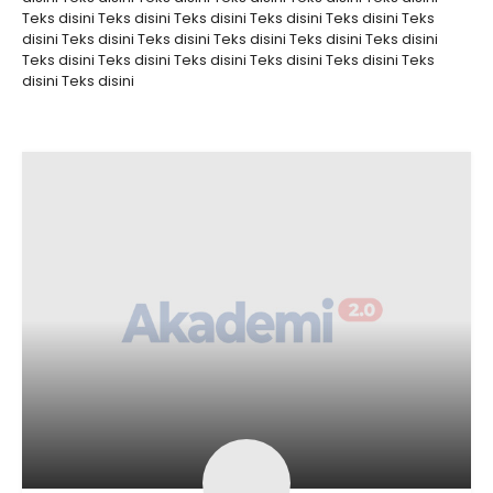
Teks disini Teks disini Teks disini Teks disini Teks disini Teks
disini Teks disini Teks disini Teks disini Teks disini Teks disini
Teks disini Teks disini Teks disini Teks disini Teks disini Teks
disini Teks disini