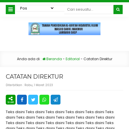
Anda ada di :
Beranda
-
Editorial
-
Catatan Direktur
CATATAN DIREKTUR
Diterbitkan :
Rabu, 1 Maret 2023
Teks disini Teks disini Teks disini Teks disini Teks disini Teks
disini Teks disini Teks disini Teks disini Teks disini Teks disini
Teks disini Teks disini Teks disini Teks disini Teks disini Teks
disini Teks disini Teks disini Teks disini Teks disini Teks disini