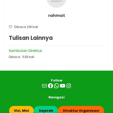
rahmat
Dibaca 218 kali
Tulisan Lainnya
Sambutan Direktur
Dibaca : 528 kali
Follow
Mail
Facebook
WhatsApp
YouTube
Instagram
Navigasi
Visi, Misi
Sejarah
Struktur Organisasi