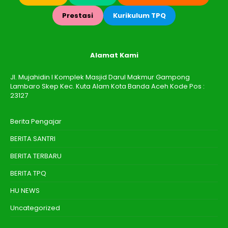
Prestasi
Kurikulum TPQ
Alamat Kami
Jl. Mujahidin I Komplek Masjid Darul Makmur Gampong
Lambaro Skep Kec. Kuta Alam Kota Banda Aceh Kode Pos :
23127
Berita Pengajar
BERITA SANTRI
BERITA TERBARU
BERITA TPQ
HU NEWS
Uncategorized