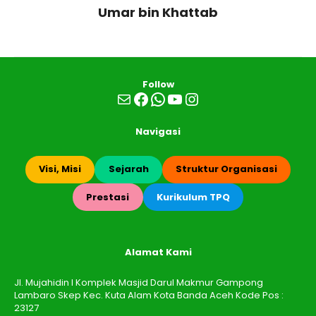
Umar bin Khattab
Follow
Mail
Facebook
WhatsApp
YouTube
Instagram
Navigasi
Visi, Misi
Sejarah
Struktur Organisasi
Prestasi
Kurikulum TPQ
Alamat Kami
Jl. Mujahidin I Komplek Masjid Darul Makmur Gampong
Lambaro Skep Kec. Kuta Alam Kota Banda Aceh Kode Pos :
23127