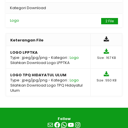
Kategori Download
Logo
2 File
Keterangan File
LOGO LPPTKA
Type :
jpeg/jpg/png
- Kategori :
Logo
Size : 167 KB
Silahkan Download Logo LPPTKA
LOGO TPQ HIDAYATUL ULUM
Type :
jpeg/jpg/png
- Kategori :
Logo
Size : 550 KB
Silahkan Download Logo TPQ Hidayatul
Ulum
Follow
Mail
Facebook
WhatsApp
YouTube
Instagram