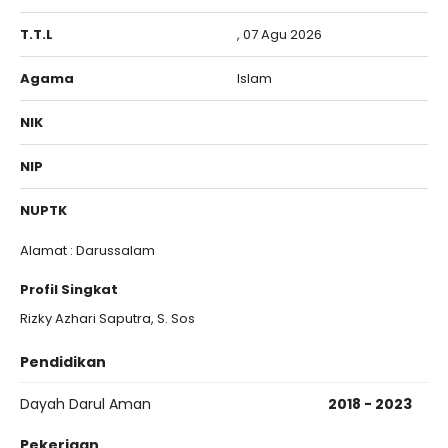
T.T.L
, 07 Agu 2026
Agama
Islam
NIK
NIP
NUPTK
Alamat : Darussalam
Profil Singkat
Rizky Azhari Saputra, S. Sos
Pendidikan
Dayah Darul Aman
2018 - 2023
Pekerjaan