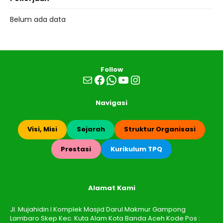
Belum ada data
Follow
Mail
Facebook
WhatsApp
YouTube
Instagram
Navigasi
Visi, Misi
Sejarah
Struktur Organisasi
Prestasi
Kurikulum TPQ
Alamat Kami
Jl. Mujahidin I Komplek Masjid Darul Makmur Gampong
Lambaro Skep Kec. Kuta Alam Kota Banda Aceh Kode Pos :