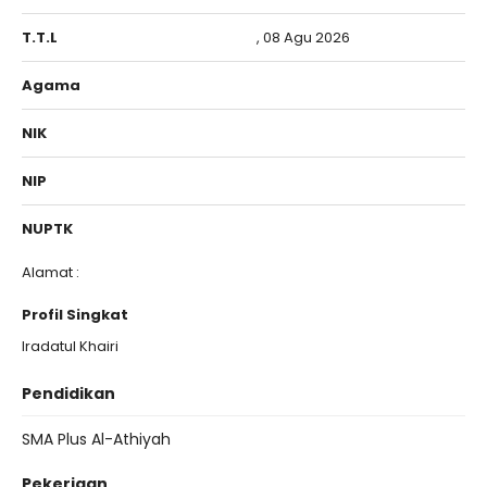
T.T.L
, 08 Agu 2026
Agama
NIK
NIP
NUPTK
Alamat :
Profil Singkat
Iradatul Khairi
Pendidikan
SMA Plus Al-Athiyah
Pekerjaan