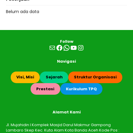
Belum ada data
Follow
Mail
Facebook
WhatsApp
YouTube
Instagram
Navigasi
Visi, Misi
Sejarah
Struktur Organisasi
Prestasi
Kurikulum TPQ
Alamat Kami
Jl. Mujahidin I Komplek Masjid Darul Makmur Gampong
Lambaro Skep Kec. Kuta Alam Kota Banda Aceh Kode Pos :