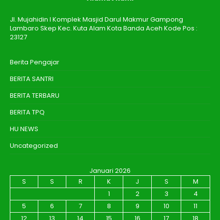
Jl. Mujahidin I Komplek Masjid Darul Makmur Gampong
Lambaro Skep Kec. Kuta Alam Kota Banda Aceh Kode Pos :
23127
Berita Pengajar
BERITA SANTRI
BERITA TERBARU
BERITA TPQ
HU NEWS
Uncategorized
Januari 2026
S
S
R
K
J
S
M
1
2
3
4
5
6
7
8
9
10
11
12
13
14
15
16
17
18