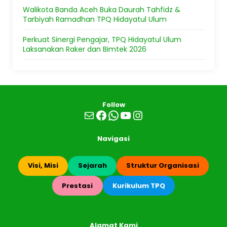
Walikota Banda Aceh Buka Daurah Tahfidz &
Tarbiyah Ramadhan TPQ Hidayatul Ulum
Perkuat Sinergi Pengajar, TPQ Hidayatul Ulum
Laksanakan Raker dan Bimtek 2026
Follow
Mail
Facebook
WhatsApp
YouTube
Instagram
Navigasi
Visi, Misi
Sejarah
Struktur Organisasi
Prestasi
Kurikulum TPQ
Alamat Kami