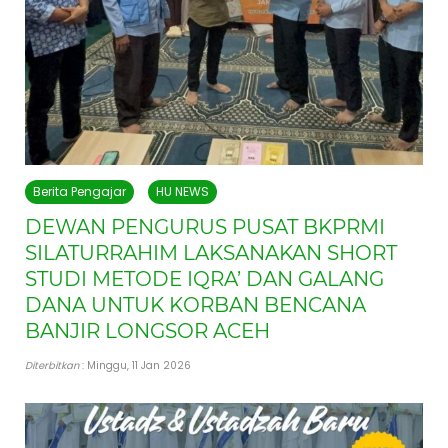
Berita Pengajar
HU NEWS
DEWAN PENGURUS PUSAT BKPRMI
SILATURRAHIM LAKSANAKAN SHORT
STUDI METODE IQRA’ DAN GALANG
DANA UNTUK KORBAN BENCANA
BANJIR LONGSOR ACEH
Diterbitkan
: Minggu, 11 Jan 2026