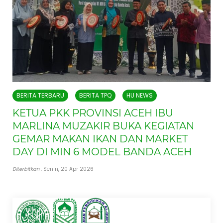
BERITA TERBARU
BERITA TPQ
HU NEWS
KETUA PKK PROVINSI ACEH IBU
MARLINA MUZAKIR BUKA KEGIATAN
GEMAR MAKAN IKAN DAN MARKET
DAY DI MIN 6 MODEL BANDA ACEH
Diterbitkan
: Senin, 20 Apr 2026