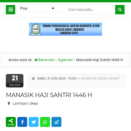
Anda ada di :
Beranda
-
Agenda
-
Manasik Haji Santri 1446 H
21
RABU, 21 JUN 2023 - 10:00 ->
ACARA INI SUDAH LEWAT
JUN 2023
MANASIK HAJI SANTRI 1446 H
Lambaro Skep