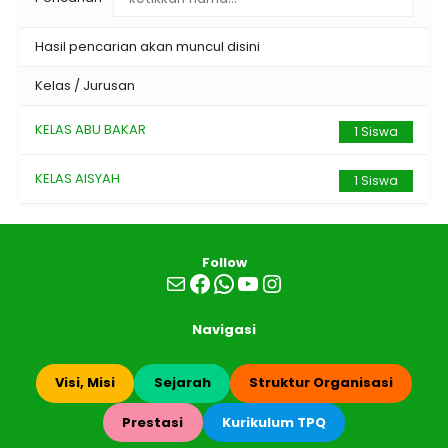
Hasil pencarian akan muncul disini
Kelas / Jurusan
KELAS ABU BAKAR
1 Siswa
KELAS AISYAH
1 Siswa
Follow
Mail
Facebook
WhatsApp
YouTube
Instagram
Navigasi
Visi, Misi
Sejarah
Struktur Organisasi
Prestasi
Kurikulum TPQ