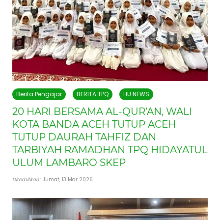
Berita Pengajar
BERITA TPQ
HU NEWS
20 HARI BERSAMA AL-QUR’AN, WALI
KOTA BANDA ACEH TUTUP ACEH
TUTUP DAURAH TAHFIZ DAN
TARBIYAH RAMADHAN TPQ HIDAYATUL
ULUM LAMBARO SKEP
Diterbitkan
: Jumat, 13 Mar 2026