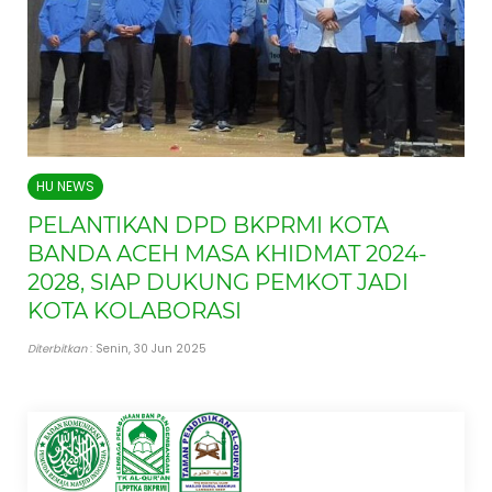
HU NEWS
PELANTIKAN DPD BKPRMI KOTA
BANDA ACEH MASA KHIDMAT 2024-
2028, SIAP DUKUNG PEMKOT JADI
KOTA KOLABORASI
Diterbitkan
: Senin, 30 Jun 2025