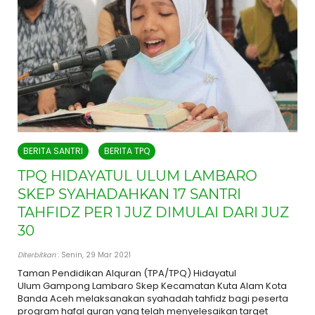
BERITA SANTRI
BERITA TPQ
TPQ HIDAYATUL ULUM LAMBARO
SKEP SYAHADAHKAN 17 SANTRI
TAHFIDZ PER 1 JUZ DIMULAI DARI JUZ
30
Diterbitkan
: Senin, 29 Mar 2021
Taman Pendidikan Alquran (TPA/TPQ) Hidayatul
Ulum Gampong Lambaro Skep Kecamatan Kuta Alam Kota
Banda Aceh melaksanakan syahadah tahfidz bagi peserta
program hafal quran yang telah menyelesaikan target