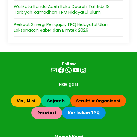
Walikota Banda Aceh Buka Daurah Tahfidz &
Tarbiyah Ramadhan TPQ Hidayatul Ulum
Perkuat Sinergi Pengajar, TPQ Hidayatul Ulum
Laksanakan Raker dan Bimtek 2026
Follow
Mail
Facebook
WhatsApp
YouTube
Instagram
Navigasi
Visi, Misi
Sejarah
Struktur Organisasi
Prestasi
Kurikulum TPQ
Alamat Kami