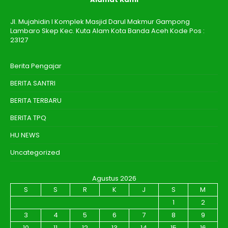
Jl. Mujahidin I Komplek Masjid Darul Makmur Gampong
Lambaro Skep Kec. Kuta Alam Kota Banda Aceh Kode Pos :
23127
Berita Pengajar
BERITA SANTRI
BERITA TERBARU
BERITA TPQ
HU NEWS
Uncategorized
Agustus 2026
S
S
R
K
J
S
M
1
2
3
4
5
6
7
8
9
10
11
12
13
14
15
16