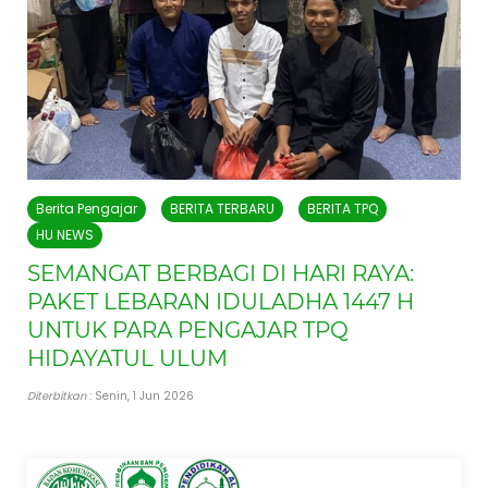
Berita Pengajar
BERITA TERBARU
BERITA TPQ
HU NEWS
SEMANGAT BERBAGI DI HARI RAYA:
PAKET LEBARAN IDULADHA 1447 H
UNTUK PARA PENGAJAR TPQ
HIDAYATUL ULUM
Diterbitkan
: Senin, 1 Jun 2026