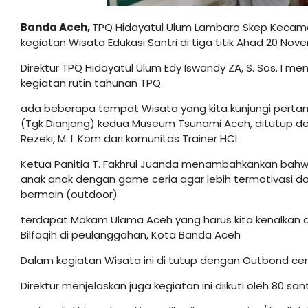
Banda Aceh,
TPQ Hidayatul Ulum Lambaro Skep Kecam
kegiatan Wisata Edukasi Santri di tiga titik Ahad 20 No
Direktur TPQ Hidayatul Ulum Edy Iswandy ZA, S. Sos. I m
kegiatan rutin tahunan TPQ
ada beberapa tempat Wisata yang kita kunjungi pertama
(Tgk Dianjong) kedua Museum Tsunami Aceh, ditutup
Rezeki, M. I. Kom dari komunitas Trainer HCI
Ketua Panitia T. Fakhrul Juanda menambahkankan bahwa 
anak anak dengan game ceria agar lebih termotivasi dal
bermain (outdoor)
terdapat Makam Ulama Aceh yang harus kita kenalkan d
Bilfaqih di peulanggahan, Kota Banda Aceh
Dalam kegiatan Wisata ini di tutup dengan Outbond ceria
Direktur menjelaskan juga kegiatan ini diikuti oleh 80 sa