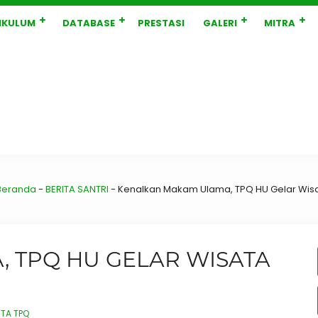
IKULUM
DATABASE
PRESTASI
GALERI
MITRA
eranda
-
BERITA SANTRI
-
Kenalkan Makam Ulama, TPQ HU Gelar Wisat
 TPQ HU GELAR WISATA
ITA TPQ