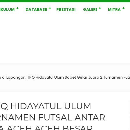
IKULUM
DATABASE
PRESTASI
GALERI
MITRA
a di Lapangan, TPQ Hidayatul Ulum Sabet Gelar Juara 2 Turnamen Fu
PQ HIDAYATUL ULUM
URNAMEN FUTSAL ANTAR
A ACEH ACEH BESAR