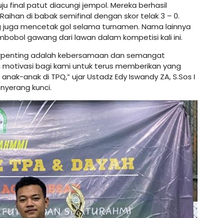
u final patut diacungi jempol. Mereka berhasil
ihan di babak semifinal dengan skor telak 3 – 0.
ng juga mencetak gol selama turnamen. Nama lainnya
mbobol gawang dari lawan dalam kompetisi kali ini.
g terpenting adalah kebersamaan dan semangat
di motivasi bagi kami untuk terus memberikan yang
nak-anak di TPQ,” ujar Ustadz Edy Iswandy ZA, S.Sos I
nyerang kunci.