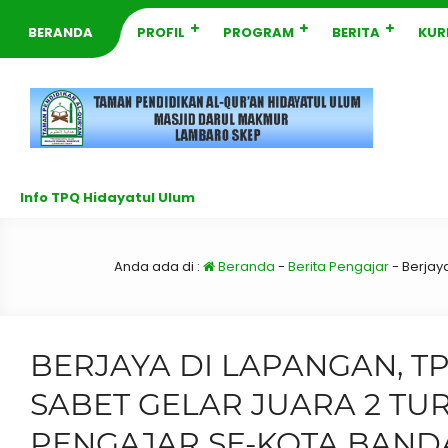
BERANDA
PROFIL
PROGRAM
BERITA
KUR
Info TPQ Hidayatul Ulum
Anda ada di :
Beranda
-
Berita Pengajar
-
Berjay
BERJAYA DI LAPANGAN, T
SABET GELAR JUARA 2 T
PENGAJAR SE-KOTA BAND