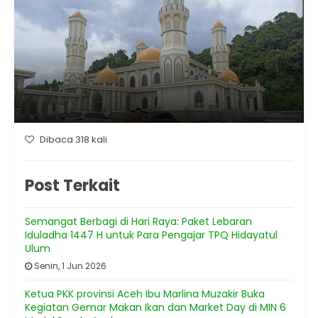
Dibaca 318 kali
Post Terkait
Semangat Berbagi di Hari Raya: Paket Lebaran
Iduladha 1447 H untuk Para Pengajar TPQ Hidayatul
Ulum
Senin, 1 Jun 2026
Ketua PKK provinsi Aceh Ibu Marlina Muzakir Buka
Kegiatan Gemar Makan Ikan dan Market Day di MIN 6