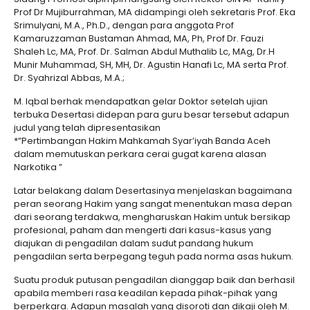
Prof Dr Mujiburrahman, MA didampingi oleh sekretaris Prof. Eka
Srimulyani, M.A., Ph.D., dengan para anggota Prof
Kamaruzzaman Bustaman Ahmad, MA, Ph, Prof Dr. Fauzi
Shaleh Lc, MA, Prof. Dr. Salman Abdul Muthalib Lc, MAg, Dr.H
Munir Muhammad, SH, MH, Dr. Agustin Hanafi Lc, MA serta Prof.
Dr. Syahrizal Abbas, M.A.;
M. Iqbal berhak mendapatkan gelar Doktor setelah ujian
terbuka Desertasi didepan para guru besar tersebut adapun
judul yang telah dipresentasikan
*”Pertimbangan Hakim Mahkamah Syar’iyah Banda Aceh
dalam memutuskan perkara cerai gugat karena alasan
Narkotika ”
Latar belakang dalam Desertasinya menjelaskan bagaimana
peran seorang Hakim yang sangat menentukan masa depan
dari seorang terdakwa, mengharuskan Hakim untuk bersikap
profesional, paham dan mengerti dari kasus-kasus yang
diajukan di pengadilan dalam sudut pandang hukum
pengadilan serta berpegang teguh pada norma asas hukum.
Suatu produk putusan pengadilan dianggap baik dan berhasil
apabila memberi rasa keadilan kepada pihak-pihak yang
berperkara. Adapun masalah yang disoroti dan dikaji oleh M.