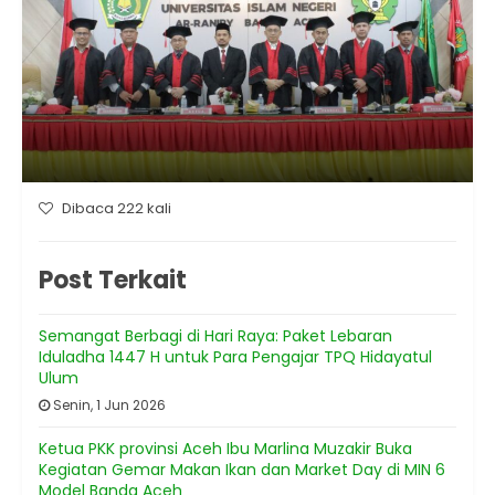
Dibaca 222 kali
Post Terkait
Semangat Berbagi di Hari Raya: Paket Lebaran
Iduladha 1447 H untuk Para Pengajar TPQ Hidayatul
Ulum
Senin, 1 Jun 2026
Ketua PKK provinsi Aceh Ibu Marlina Muzakir Buka
Kegiatan Gemar Makan Ikan dan Market Day di MIN 6
Model Banda Aceh