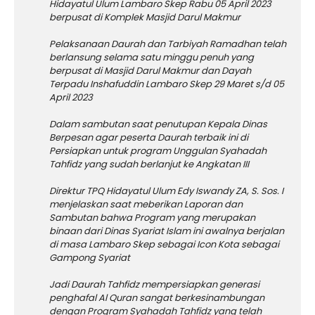
Hidayatul Ulum Lambaro Skep Rabu 05 April 2023
berpusat di Komplek Masjid Darul Makmur
Pelaksanaan Daurah dan Tarbiyah Ramadhan telah
berlansung selama satu minggu penuh yang
berpusat di Masjid Darul Makmur dan Dayah
Terpadu Inshafuddin Lambaro Skep 29 Maret s/d 05
April 2023
Dalam sambutan saat penutupan Kepala Dinas
Berpesan agar peserta Daurah terbaik ini di
Persiapkan untuk program Unggulan Syahadah
Tahfidz yang sudah berlanjut ke Angkatan III
Direktur TPQ Hidayatul Ulum Edy Iswandy ZA, S. Sos. I
menjelaskan saat meberikan Laporan dan
Sambutan bahwa Program yang merupakan
binaan dari Dinas Syariat Islam ini awalnya berjalan
di masa Lambaro Skep sebagai Icon Kota sebagai
Gampong Syariat
Jadi Daurah Tahfidz mempersiapkan generasi
penghafal Al Quran sangat berkesinambungan
dengan Program Syahadah Tahfidz yang telah