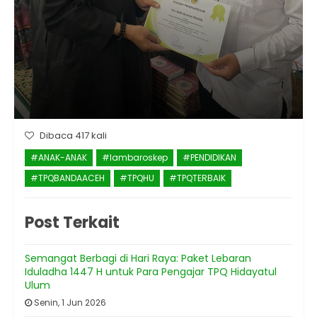
Dibaca 417 kali
#ANAK-ANAK
#lambaroskep
#PENDIDIKAN
#TPQBANDAACEH
#TPQHU
#TPQTERBAIK
Post Terkait
Semangat Berbagi di Hari Raya: Paket Lebaran
Iduladha 1447 H untuk Para Pengajar TPQ Hidayatul
Ulum
Senin, 1 Jun 2026