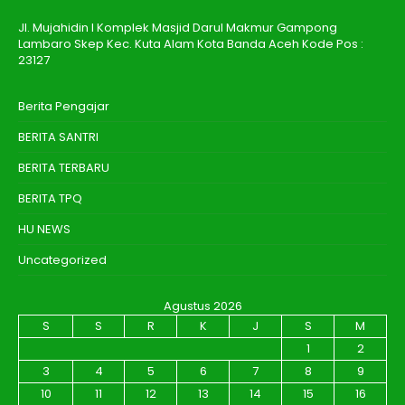
Jl. Mujahidin I Komplek Masjid Darul Makmur Gampong
Lambaro Skep Kec. Kuta Alam Kota Banda Aceh Kode Pos :
23127
Berita Pengajar
BERITA SANTRI
BERITA TERBARU
BERITA TPQ
HU NEWS
Uncategorized
Agustus 2026
S
S
R
K
J
S
M
1
2
3
4
5
6
7
8
9
10
11
12
13
14
15
16