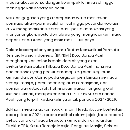
masyarakat tertentu dengan kelompok lainnya sehingga
meninggalkan kenangan pahit.
Visi dan gagasan yang disampaikan wajib menjawab
permasalahan-permasalahan, sehingga pesta demokrasi
2024 menghadirkan sejarah baru, pesta demokrasi yang
menyenangkan, pesta demokrasi yang menghadirkan masa
depan Banda Aceh yang lebih maju, “ tutupnya.
Dalam kesempatan yang sama Badan Komunikasi Pemuda
Remaja Masjid Indonesia (BKPRMI) Kota Banda Aceh
mengharapkan calon kepala daerah yang akan
berkontestasi dalam Pilkada Kota Banda Aceh nantinya
adalah sosok yang peduli terhadap kegiatan-kegiatan
kemasjidan, terutama pada kegiatan pembinaan pemuda
remaja masjid, pembinaan kegiatan kemasjidan, dan
pembinaan ustadz/ah, hal ini disampaikan langsung oleh
Akhina Bukhari, merupakan ketua DPD BKPRMI Kota Banda
Aceh yang terpilih kedua kalinya untuk periode 2024-2029.
Bukhari mengharapkan sosok Isnaini Husda ikut berkontestasi
pada pilkada 2024, karena melihat rekam jejak (track record)
beliau yang aktif pada kegiatan kemasjidan dimulai dari
Direktur TPA, Ketua Remaja Masjid, Pengurus Masjid, Sekdes