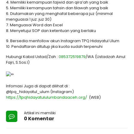
4. Memiliki kemampuan tajwid dan qira’ah yang baik
5. Memiliki kemampuan tahsin dan tilawah yang baik
6. Diutamakan yang menghafal beberapa juz (minimal
menguasai 1 juz: juz 30)
7. Menguasai Word dan Excel
8. Menyetujui SOP dan ketentuan yang berlaku
9. Bersedia menfollow akun Instagram TPQ Hidayatul Ulum
10. Pendaftaran ditutup jika kuota sudah terpenuhi
Hubungi Kabid Ustad/Zah :
085372519879
/WA (Ustadzah Ainul
Fajri, S.Sos.I)
Infomasi Juga di dapat dilihat di :
@tpq_hidayatul_ulum (Instagram)
https://tpqhidayatululumbandaaceh.org/
(WEB)
Artikel ini memiliki
0 Komentar