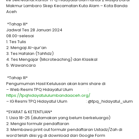
Makmur Lambaro Skep Kecamatan Kuta Alam – Kota Banda
Aceh
*Tahap III*
Jadwal Tes 28 Januari 2024
08.00-selesai
1. Tes Tulis
2. Mengaji Al-qur’an
3. Tes Hafalan (Tahfidz)
4. Tes Mengajar (Microteaching) dan Klasikal
5. Wawancara
*Tahap III*
Pengumuman Hasil Kelulusan akan kami share di
– Web Resmi TPQ Hidayatul Ulum :
https://tpqhidayatululumbandaaceh.org/
– IG Resmi TPQ Hidayatul Ulum : @tpq_hidayatul_ulum
*SYARAT & KETENTUAN*
1. Usia 18-25 (diutamakan yang belum berkeluarga)
2. Mengisi formulir pendaftaran
3. Membawa print out formulir pendaftaran Ustadz/Zah di
word telah diisi yg di download dari Google Form