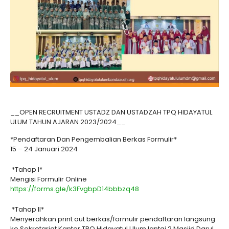
__OPEN RECRUITMENT USTADZ DAN USTADZAH TPQ HIDAYATUL
ULUM TAHUN AJARAN 2023/2024__
*Pendaftaran Dan Pengembalian Berkas Formulir*
15 – 24 Januari 2024
*Tahap I*
Mengisi Formulir Online
https://forms.gle/k3FvgbpD14bbbzq48
*Tahap II*
Menyerahkan print out berkas/formulir pendaftaran langsung
ke Sekretariat Kantor TPQ Hidayatul Ulum lantai 2 Masjid Darul