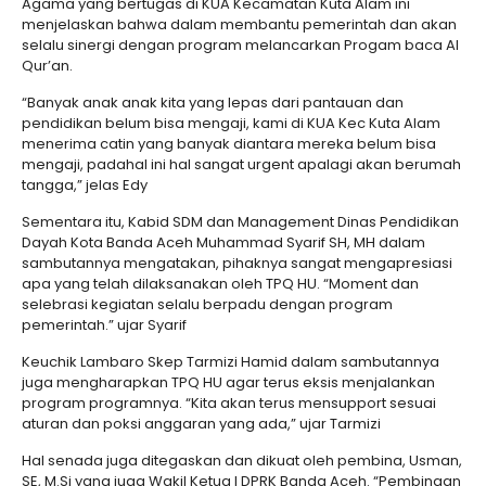
Agama yang bertugas di KUA Kecamatan Kuta Alam ini
menjelaskan bahwa dalam membantu pemerintah dan akan
selalu sinergi dengan program melancarkan Progam baca Al
Qur’an.
“Banyak anak anak kita yang lepas dari pantauan dan
pendidikan belum bisa mengaji, kami di KUA Kec Kuta Alam
menerima catin yang banyak diantara mereka belum bisa
mengaji, padahal ini hal sangat urgent apalagi akan berumah
tangga,” jelas Edy
Sementara itu, Kabid SDM dan Management Dinas Pendidikan
Dayah Kota Banda Aceh Muhammad Syarif SH, MH dalam
sambutannya mengatakan, pihaknya sangat mengapresiasi
apa yang telah dilaksanakan oleh TPQ HU. “Moment dan
selebrasi kegiatan selalu berpadu dengan program
pemerintah.” ujar Syarif
Keuchik Lambaro Skep Tarmizi Hamid dalam sambutannya
juga mengharapkan TPQ HU agar terus eksis menjalankan
program programnya. “Kita akan terus mensupport sesuai
aturan dan poksi anggaran yang ada,” ujar Tarmizi
Hal senada juga ditegaskan dan dikuat oleh pembina, Usman,
SE, M.Si yang juga Wakil Ketua I DPRK Banda Aceh. “Pembinaan